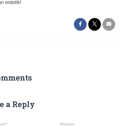
 estetik!
omments
e a Reply
ail
*
Website