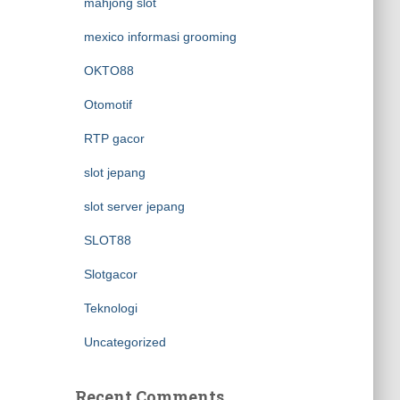
mahjong slot
mexico informasi grooming
OKTO88
Otomotif
RTP gacor
slot jepang
slot server jepang
SLOT88
Slotgacor
Teknologi
Uncategorized
Recent Comments