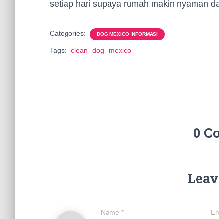
setiap hari supaya rumah makin nyaman dan
Categories:
DOG MEXICO INFORMASI
Tags:
clean
dog
mexico
0 C
Leav
Name
*
Em