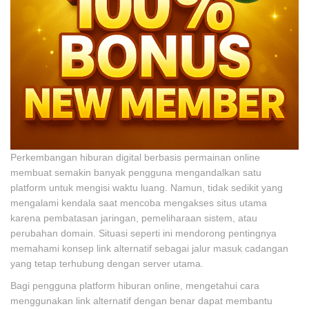
Perkembangan hiburan digital berbasis permainan online
membuat semakin banyak pengguna mengandalkan satu
platform untuk mengisi waktu luang. Namun, tidak sedikit yang
mengalami kendala saat mencoba mengakses situs utama
karena pembatasan jaringan, pemeliharaan sistem, atau
perubahan domain. Situasi seperti ini mendorong pentingnya
memahami konsep link alternatif sebagai jalur masuk cadangan
yang tetap terhubung dengan server utama.
Bagi pengguna platform hiburan online, mengetahui cara
menggunakan link alternatif dengan benar dapat membantu