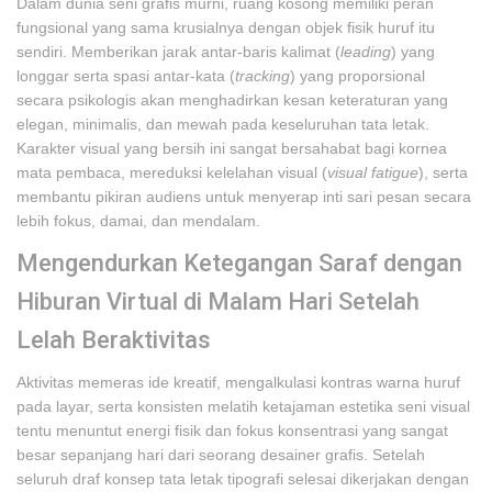
Dalam dunia seni grafis murni, ruang kosong memiliki peran
fungsional yang sama krusialnya dengan objek fisik huruf itu
sendiri. Memberikan jarak antar-baris kalimat (
leading
) yang
longgar serta spasi antar-kata (
tracking
) yang proporsional
secara psikologis akan menghadirkan kesan keteraturan yang
elegan, minimalis, dan mewah pada keseluruhan tata letak.
Karakter visual yang bersih ini sangat bersahabat bagi kornea
mata pembaca, mereduksi kelelahan visual (
visual fatigue
), serta
membantu pikiran audiens untuk menyerap inti sari pesan secara
lebih fokus, damai, dan mendalam.
Mengendurkan Ketegangan Saraf dengan
Hiburan Virtual di Malam Hari Setelah
Lelah Beraktivitas
Aktivitas memeras ide kreatif, mengalkulasi kontras warna huruf
pada layar, serta konsisten melatih ketajaman estetika seni visual
tentu menuntut energi fisik dan fokus konsentrasi yang sangat
besar sepanjang hari dari seorang desainer grafis. Setelah
seluruh draf konsep tata letak tipografi selesai dikerjakan dengan