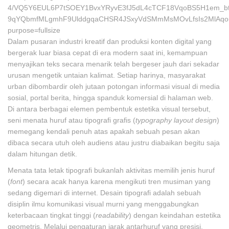
Dalam pusaran industri kreatif dan produksi konten digital yang
bergerak luar biasa cepat di era modern saat ini, kemampuan
menyajikan teks secara menarik telah bergeser jauh dari sekadar
urusan mengetik untaian kalimat. Setiap harinya, masyarakat
urban dibombardir oleh jutaan potongan informasi visual di media
sosial, portal berita, hingga spanduk komersial di halaman web.
Di antara berbagai elemen pembentuk estetika visual tersebut,
seni menata huruf atau tipografi grafis (
typography layout design
)
memegang kendali penuh atas apakah sebuah pesan akan
dibaca secara utuh oleh audiens atau justru diabaikan begitu saja
dalam hitungan detik.
Menata tata letak tipografi bukanlah aktivitas memilih jenis huruf
(
font
) secara acak hanya karena mengikuti tren musiman yang
sedang digemari di internet. Desain tipografi adalah sebuah
disiplin ilmu komunikasi visual murni yang menggabungkan
keterbacaan tingkat tinggi (
readability
) dengan keindahan estetika
geometris. Melalui pengaturan jarak antarhuruf yang presisi,