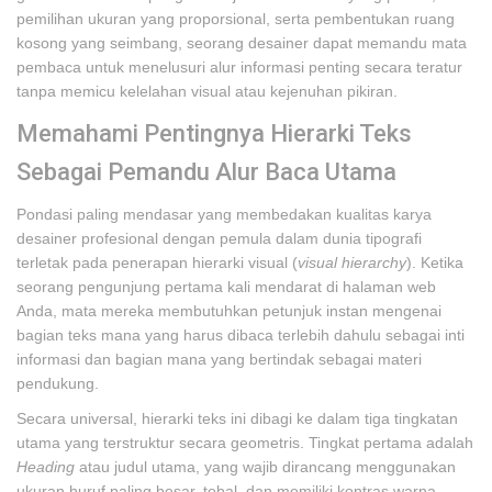
pemilihan ukuran yang proporsional, serta pembentukan ruang
kosong yang seimbang, seorang desainer dapat memandu mata
pembaca untuk menelusuri alur informasi penting secara teratur
tanpa memicu kelelahan visual atau kejenuhan pikiran.
Memahami Pentingnya Hierarki Teks
Sebagai Pemandu Alur Baca Utama
Pondasi paling mendasar yang membedakan kualitas karya
desainer profesional dengan pemula dalam dunia tipografi
terletak pada penerapan hierarki visual (
visual hierarchy
). Ketika
seorang pengunjung pertama kali mendarat di halaman web
Anda, mata mereka membutuhkan petunjuk instan mengenai
bagian teks mana yang harus dibaca terlebih dahulu sebagai inti
informasi dan bagian mana yang bertindak sebagai materi
pendukung.
Secara universal, hierarki teks ini dibagi ke dalam tiga tingkatan
utama yang terstruktur secara geometris. Tingkat pertama adalah
Heading
atau judul utama, yang wajib dirancang menggunakan
ukuran huruf paling besar, tebal, dan memiliki kontras warna