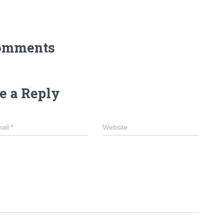
omments
e a Reply
ail
*
Website