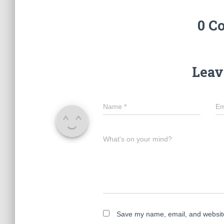
0 C
Leav
Name
*
Em
What's on your mind?
Save my name, email, and website 