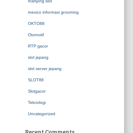
mahjong slot
mexico informasi grooming
OKTO88
Otomotif
RTP gacor
slot jepang
slot server jepang
SLOT88
Slotgacor
Teknologi
Uncategorized
Recent Comments