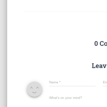
0 C
Leav
Name
*
Em
What's on your mind?