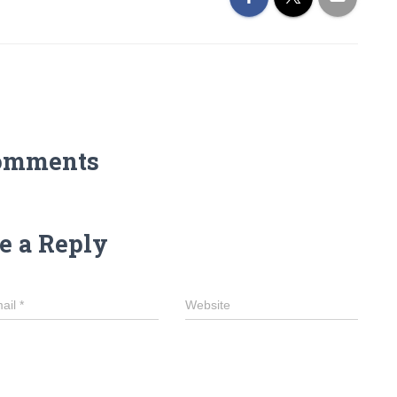
omments
e a Reply
ail
*
Website