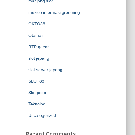
mahjong slot
mexico informasi grooming
OKTO88
Otomotif
RTP gacor
slot jepang
slot server jepang
SLOT88
Slotgacor
Teknologi
Uncategorized
Recent Comments