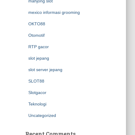
mahjong slot
mexico informasi grooming
OKTO88
Otomotif
RTP gacor
slot jepang
slot server jepang
SLOT88
Slotgacor
Teknologi
Uncategorized
Recent Comments