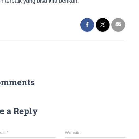
terbaik yang bisa kita berikan.
omments
e a Reply
ail
*
Website