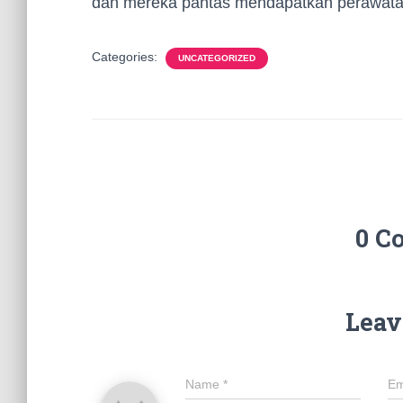
dan mereka pantas mendapatkan perawatan 
Categories:
UNCATEGORIZED
0 C
Leav
Name
*
Em