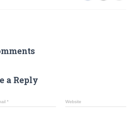
omments
e a Reply
ail
*
Website