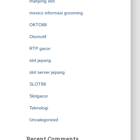
mahjong slot
mexico informasi grooming
OKTO88
Otomotif
RTP gacor
slot jepang
slot server jepang
SLOT88
Slotgacor
Teknologi
Uncategorized
Recent Comments