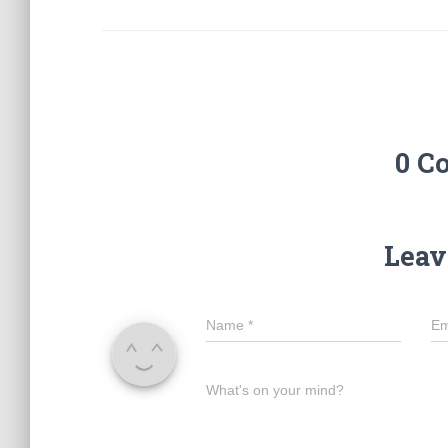
0 C
Leav
Name
*
Em
What's on your mind?