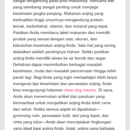
sangat bergantung pada pola makannya. Rencana diet
yang seimbang sangat penting untuk menjaga
kesehatan jangka panjang. Makanan anjing yang
berkualitas tinggi umumnya mengandung protein,
lemak, karbohidrat, vitamin, dan mineral yang tepat.
Pastikan Anda membaca label makanan dan memilih
produk yang sesuai dengan usia, ukuran, dan
kebutuhan kesehatan anjing Anda. Satu hal yang sering
diabaikan adalah pentingnya hidrasi. Selalu pastikan
anjing Anda memiliki akses ke air bersih dan segar.
Dehidrasi dapat menimbulkan berbagai masalah
kesehatan, mulai dari masalah pencernaan hingga lebih
parah lagi. Bagi Anda yang ingin mempelajari lebih lanjut
mengenai tips kesehatan dan perawatan anjing, Anda
bisa mengunjungi halaman
clean dog mexico
. Di sana,
Anda akan menemukan artikel dan panduan yang
bermanfaat untuk menjadikan anjing Anda lebih ceria
dan sehat. Ketika semua aspek ini dipadukan—
grooming rutin, perawatan kulit, diet yang tepat, dan
cinta yang tulus—Anda akan menciptakan lingkungan
yang ideal bagi anjing Anda. Ingat, anjing yang bahagia