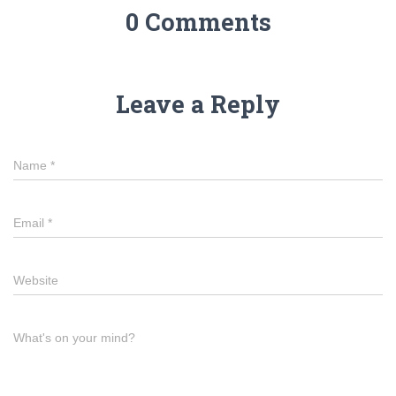
0 Comments
Leave a Reply
Name
*
Email
*
Website
What's on your mind?