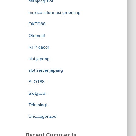
mahjong slot
mexico informasi grooming
OKTO88
Otomotif
RTP gacor
slot jepang
slot server jepang
SLOT88
Slotgacor
Teknologi
Uncategorized
Recent Comments