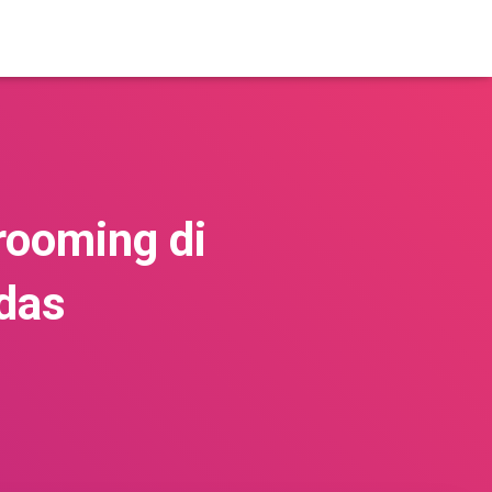
rooming di
das