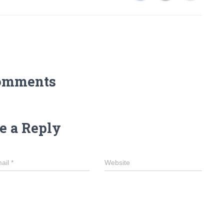
omments
e a Reply
ail
*
Website