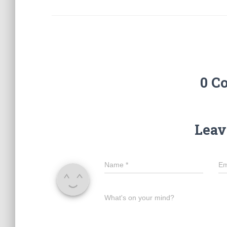
0 C
Leav
Name
*
Em
What's on your mind?