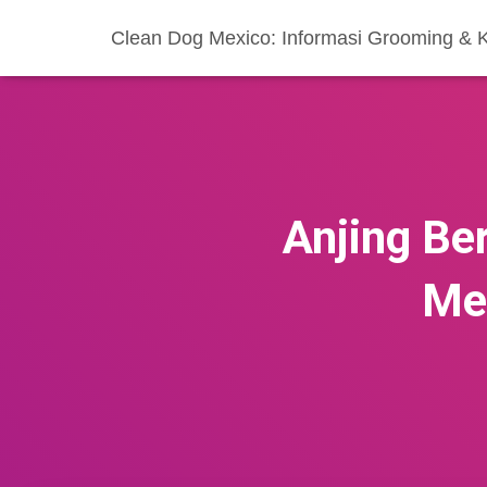
Clean Dog Mexico: Informasi Grooming & 
Anjing Be
Me