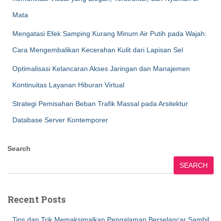
Mata
Mengatasi Efek Samping Kurang Minum Air Putih pada Wajah:
Cara Mengembalikan Kecerahan Kulit dari Lapisan Sel
Optimalisasi Kelancaran Akses Jaringan dan Manajemen
Kontinuitas Layanan Hiburan Virtual
Strategi Pemisahan Beban Trafik Massal pada Arsitektur
Database Server Kontemporer
Search
SEARCH
Recent Posts
Tips dan Trik Memaksimalkan Pengalaman Berselancar Sambil