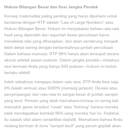
Hukum Bilangan Besar dan Ilusi Jangka Pendek
Konsep matematika paling penting yang harus dipahami untuk
berdamai dengan RTP adalah "Law of Large Numbers" atau
Hukum Bilangan Besar. Hukum ini menyatakan bahwa rata-rata
hasil yang diperoleh dari sejumlah besar percobaan harus
mendekati nilai yang diharapkan, dan akan cenderung menjadi
lebih dekat seiring dengan bertambahnya jumlah percobaan.
Dalam bahasa manusia: RTP 96% hanya akan terwujud secara
akurat setelah jutaan putaran. Dalam jangka pendek—misalnya
sesi bermain Anda yang hanya 500 putaran—hukum ini belum
berlaku efektif.
Inilah sebabnya mengapa dalam satu sesi, RTP Anda bisa saja
0% (kalah semua) atau 5000% (menang jackpot). Deviasi atau
penyimpangan dari rata-rata ini sangat besar di jumlah sampel
yang kecil. Pemain yang tidak memahami konsep ini sering kali
menuduh game tersebut "rusak" atau "bohong" karena mereka
tidak mendapatkan kembali 96% uang mereka hari ini. Padahal,
itu adalah sifat alami variabilitas statistik. Memahami bahwa Anda
sedang bermain di zona "sampel kecil" yang penuh gejolak akan