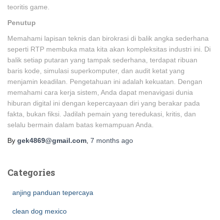
teoritis game.
Penutup
Memahami lapisan teknis dan birokrasi di balik angka sederhana
seperti RTP membuka mata kita akan kompleksitas industri ini. Di
balik setiap putaran yang tampak sederhana, terdapat ribuan
baris kode, simulasi superkomputer, dan audit ketat yang
menjamin keadilan. Pengetahuan ini adalah kekuatan. Dengan
memahami cara kerja sistem, Anda dapat menavigasi dunia
hiburan digital ini dengan kepercayaan diri yang berakar pada
fakta, bukan fiksi. Jadilah pemain yang teredukasi, kritis, dan
selalu bermain dalam batas kemampuan Anda.
By
gek4869@gmail.com
,
7 months
ago
Categories
anjing panduan tepercaya
clean dog mexico