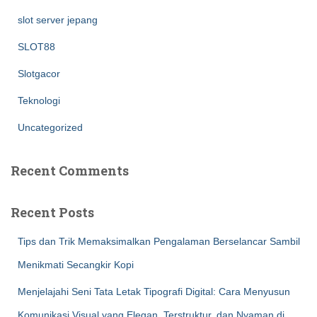
slot server jepang
SLOT88
Slotgacor
Teknologi
Uncategorized
Recent Comments
Recent Posts
Tips dan Trik Memaksimalkan Pengalaman Berselancar Sambil
Menikmati Secangkir Kopi
Menjelajahi Seni Tata Letak Tipografi Digital: Cara Menyusun
Komunikasi Visual yang Elegan, Terstruktur, dan Nyaman di