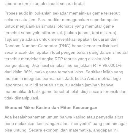
laboratorium ini untuk diaudit secara brutal.
Proses audit ini bukanlah sekadar memainkan game tersebut
selama satu jam. Para auditor menggunakan superkomputer
untuk menjalankan simulasi otomatis yang memutar game
tersebut sebanyak miliaran kali (bukan jutaan, tapi miliaran).
Tujuannya adalah untuk memverifikasi apakah keluaran dari
Random Number Generator (RNG) benar-benar terdistribusi
secara acak dan apakah total pengembalian uang dalam simulasi
tersebut mendekati angka RTP teoritis yang diklaim oleh
pengembang. Jika hasil simulasi menunjukkan RTP 96.0001%
dari klaim 96%, maka game tersebut lolos. Sertifikat inilah yang
menjamin integritas permainan. Jadi, ketika Anda melihat logo
laboratorium ini di sebuah situs, itu adalah jaminan bahwa
matematika di balik game tersebut telah diuji secara forensik dan
tidak dimanipulasi.
Ekonomi Mikro Kasino dan Mitos Kecurangan
Ada kesalahpahaman umum bahwa kasino atau penyedia situs
perlu melakukan kecurangan atau "menyedot" uang pemain agar
bisa untung. Secara ekonomi dan matematika, anggapan ini