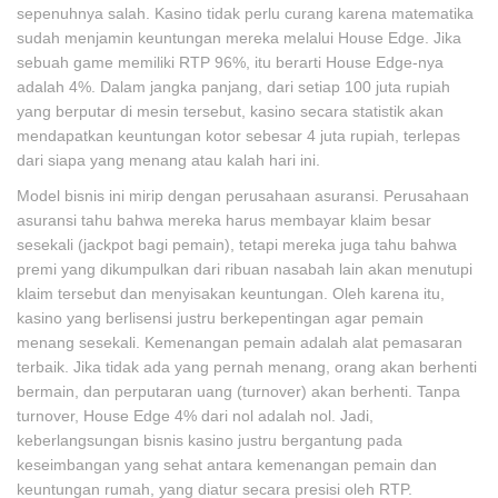
sepenuhnya salah. Kasino tidak perlu curang karena matematika
sudah menjamin keuntungan mereka melalui House Edge. Jika
sebuah game memiliki RTP 96%, itu berarti House Edge-nya
adalah 4%. Dalam jangka panjang, dari setiap 100 juta rupiah
yang berputar di mesin tersebut, kasino secara statistik akan
mendapatkan keuntungan kotor sebesar 4 juta rupiah, terlepas
dari siapa yang menang atau kalah hari ini.
Model bisnis ini mirip dengan perusahaan asuransi. Perusahaan
asuransi tahu bahwa mereka harus membayar klaim besar
sesekali (jackpot bagi pemain), tetapi mereka juga tahu bahwa
premi yang dikumpulkan dari ribuan nasabah lain akan menutupi
klaim tersebut dan menyisakan keuntungan. Oleh karena itu,
kasino yang berlisensi justru berkepentingan agar pemain
menang sesekali. Kemenangan pemain adalah alat pemasaran
terbaik. Jika tidak ada yang pernah menang, orang akan berhenti
bermain, dan perputaran uang (turnover) akan berhenti. Tanpa
turnover, House Edge 4% dari nol adalah nol. Jadi,
keberlangsungan bisnis kasino justru bergantung pada
keseimbangan yang sehat antara kemenangan pemain dan
keuntungan rumah, yang diatur secara presisi oleh RTP.