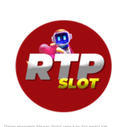
Dalam ekosistem hiburan digital yang luas dan sering kali