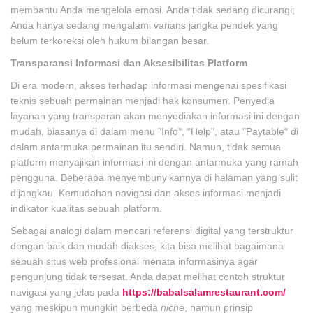
membantu Anda mengelola emosi. Anda tidak sedang dicurangi;
Anda hanya sedang mengalami varians jangka pendek yang
belum terkoreksi oleh hukum bilangan besar.
Transparansi Informasi dan Aksesibilitas Platform
Di era modern, akses terhadap informasi mengenai spesifikasi
teknis sebuah permainan menjadi hak konsumen. Penyedia
layanan yang transparan akan menyediakan informasi ini dengan
mudah, biasanya di dalam menu "Info", "Help", atau "Paytable" di
dalam antarmuka permainan itu sendiri. Namun, tidak semua
platform menyajikan informasi ini dengan antarmuka yang ramah
pengguna. Beberapa menyembunyikannya di halaman yang sulit
dijangkau. Kemudahan navigasi dan akses informasi menjadi
indikator kualitas sebuah platform.
Sebagai analogi dalam mencari referensi digital yang terstruktur
dengan baik dan mudah diakses, kita bisa melihat bagaimana
sebuah situs web profesional menata informasinya agar
pengunjung tidak tersesat. Anda dapat melihat contoh struktur
navigasi yang jelas pada
https://babalsalamrestaurant.com/
yang meskipun mungkin berbeda
niche
, namun prinsip