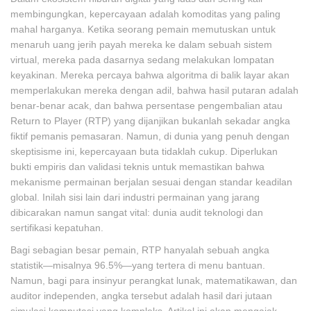
membingungkan, kepercayaan adalah komoditas yang paling
mahal harganya. Ketika seorang pemain memutuskan untuk
menaruh uang jerih payah mereka ke dalam sebuah sistem
virtual, mereka pada dasarnya sedang melakukan lompatan
keyakinan. Mereka percaya bahwa algoritma di balik layar akan
memperlakukan mereka dengan adil, bahwa hasil putaran adalah
benar-benar acak, dan bahwa persentase pengembalian atau
Return to Player (RTP) yang dijanjikan bukanlah sekadar angka
fiktif pemanis pemasaran. Namun, di dunia yang penuh dengan
skeptisisme ini, kepercayaan buta tidaklah cukup. Diperlukan
bukti empiris dan validasi teknis untuk memastikan bahwa
mekanisme permainan berjalan sesuai dengan standar keadilan
global. Inilah sisi lain dari industri permainan yang jarang
dibicarakan namun sangat vital: dunia audit teknologi dan
sertifikasi kepatuhan.
Bagi sebagian besar pemain, RTP hanyalah sebuah angka
statistik—misalnya 96.5%—yang tertera di menu bantuan.
Namun, bagi para insinyur perangkat lunak, matematikawan, dan
auditor independen, angka tersebut adalah hasil dari jutaan