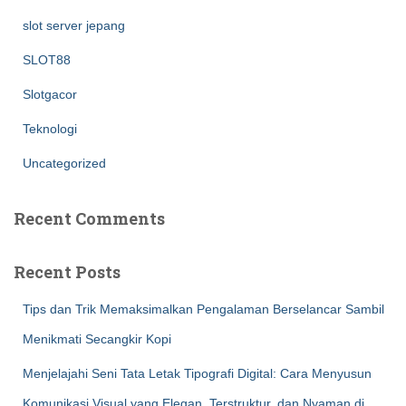
slot server jepang
SLOT88
Slotgacor
Teknologi
Uncategorized
Recent Comments
Recent Posts
Tips dan Trik Memaksimalkan Pengalaman Berselancar Sambil
Menikmati Secangkir Kopi
Menjelajahi Seni Tata Letak Tipografi Digital: Cara Menyusun
Komunikasi Visual yang Elegan, Terstruktur, dan Nyaman di