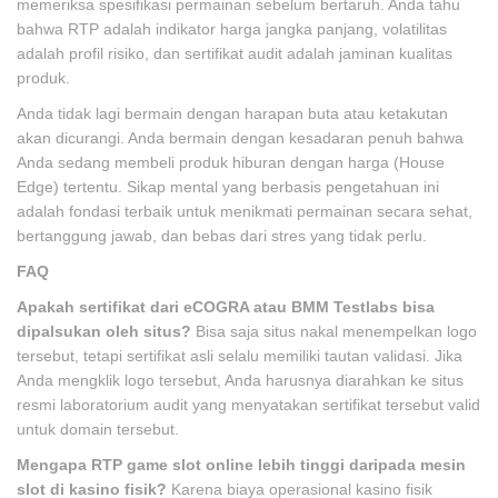
memeriksa spesifikasi permainan sebelum bertaruh. Anda tahu
bahwa RTP adalah indikator harga jangka panjang, volatilitas
adalah profil risiko, dan sertifikat audit adalah jaminan kualitas
produk.
Anda tidak lagi bermain dengan harapan buta atau ketakutan
akan dicurangi. Anda bermain dengan kesadaran penuh bahwa
Anda sedang membeli produk hiburan dengan harga (House
Edge) tertentu. Sikap mental yang berbasis pengetahuan ini
adalah fondasi terbaik untuk menikmati permainan secara sehat,
bertanggung jawab, dan bebas dari stres yang tidak perlu.
FAQ
Apakah sertifikat dari eCOGRA atau BMM Testlabs bisa
dipalsukan oleh situs?
Bisa saja situs nakal menempelkan logo
tersebut, tetapi sertifikat asli selalu memiliki tautan validasi. Jika
Anda mengklik logo tersebut, Anda harusnya diarahkan ke situs
resmi laboratorium audit yang menyatakan sertifikat tersebut valid
untuk domain tersebut.
Mengapa RTP game slot online lebih tinggi daripada mesin
slot di kasino fisik?
Karena biaya operasional kasino fisik