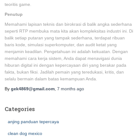
teoritis game.
Penutup
Memahami lapisan teknis dan birokrasi di balik angka sederhana
seperti RTP membuka mata kita akan kompleksitas industri ini. Di
balik setiap putaran yang tampak sederhana, terdapat ribuan
baris kode, simulasi superkomputer, dan audit ketat yang
menjamin keadilan. Pengetahuan ini adalah kekuatan. Dengan
memahami cara kerja sistem, Anda dapat menavigasi dunia
hiburan digital ini dengan kepercayaan diri yang berakar pada
fakta, bukan fiksi. Jadilah pemain yang teredukasi, kritis, dan
selalu bermain dalam batas kemampuan Anda.
By
gek4869@gmail.com
,
7 months
ago
Categories
anjing panduan tepercaya
clean dog mexico