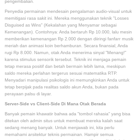
pengembalian.
Penyedia permainan mendesain pengalaman audio-visual untuk
memitigasi rasa sakit ini. Mereka menggunakan teknik "Losses
Disguised as Wins" (Kekalahan yang Menyamar sebagai
Kemenangan). Contohnya: Anda bertaruh Rp 10.000, lalu mesin
memberikan kemenangan Rp 2.000 dengan diiringi fanfarr musik
meriah dan animasi koin berhamburan. Secara finansial, Anda
rugi Rp 8.000. Namun, otak Anda menerima sinyal "Menang!"
karena stimulus sensorik tersebut. Teknik ini menjaga pemain
tetap merasa positif dan betah bermain lebih lama, meskipun
saldo mereka perlahan tergerus sesuai matematika RTP.
Menyadari manipulasi psikologis ini memungkinkan Anda untuk
tetap berpijak pada realitas saldo akun Anda, bukan pada
perayaan palsu di layar.
Server-Side vs Client-Side Di Mana Otak Berada
Banyak pemain khawatir bahwa ada "tombol rahasia" yang bisa
ditekan oleh admin situs untuk membuat mereka kalah saat
sedang menang banyak. Untuk menjawab ini, kita perlu
memahami arsitektur teknis permainan. Hampir semua