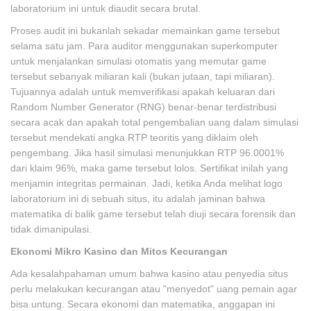
laboratorium ini untuk diaudit secara brutal.
Proses audit ini bukanlah sekadar memainkan game tersebut
selama satu jam. Para auditor menggunakan superkomputer
untuk menjalankan simulasi otomatis yang memutar game
tersebut sebanyak miliaran kali (bukan jutaan, tapi miliaran).
Tujuannya adalah untuk memverifikasi apakah keluaran dari
Random Number Generator (RNG) benar-benar terdistribusi
secara acak dan apakah total pengembalian uang dalam simulasi
tersebut mendekati angka RTP teoritis yang diklaim oleh
pengembang. Jika hasil simulasi menunjukkan RTP 96.0001%
dari klaim 96%, maka game tersebut lolos. Sertifikat inilah yang
menjamin integritas permainan. Jadi, ketika Anda melihat logo
laboratorium ini di sebuah situs, itu adalah jaminan bahwa
matematika di balik game tersebut telah diuji secara forensik dan
tidak dimanipulasi.
Ekonomi Mikro Kasino dan Mitos Kecurangan
Ada kesalahpahaman umum bahwa kasino atau penyedia situs
perlu melakukan kecurangan atau "menyedot" uang pemain agar
bisa untung. Secara ekonomi dan matematika, anggapan ini