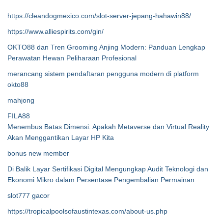
https://cleandogmexico.com/slot-server-jepang-hahawin88/
https://www.alliespirits.com/gin/
OKTO88 dan Tren Grooming Anjing Modern: Panduan Lengkap
Perawatan Hewan Peliharaan Profesional
merancang sistem pendaftaran pengguna modern di platform
okto88
mahjong
FILA88
Menembus Batas Dimensi: Apakah Metaverse dan Virtual Reality
Akan Menggantikan Layar HP Kita
bonus new member
Di Balik Layar Sertifikasi Digital Mengungkap Audit Teknologi dan
Ekonomi Mikro dalam Persentase Pengembalian Permainan
slot777 gacor
https://tropicalpoolsofaustintexas.com/about-us.php