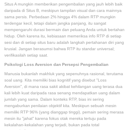
Situs A mungkin memberikan pengembalian yang jauh lebih baik
daripada di Situs B, meskipun tampilan visual dan cara mainnya
sama persis. Perbedaan 2% hingga 4% dalam RTP mungkin
terdengar kecil, tetapi dalam jangka panjang, itu sangat
mempengaruhi durasi bermain dan peluang Anda untuk bertahan
hidup. Oleh karena itu, kebiasaan memeriksa info RTP di setiap
sesi dan di setiap situs baru adalah langkah pertahanan diri yang
krusial. Jangan berasumsi bahwa RTP itu standar universal;
verifikasilah setiap saat.
Psikologi Loss Aversion dan Persepsi Pengembalian
Manusia bukanlah makhluk yang sepenuhnya rasional, terutama
soal uang. Kita memiliki bias kognitif yang disebut "Loss
Aversion", di mana rasa sakit akibat kehilangan uang terasa dua
kali lebih kuat daripada rasa senang mendapatkan uang dalam
jumlah yang sama. Dalam konteks RTP, bias ini sering
mengaburkan penilaian objektif kita. Meskipun sebuah mesin
memiliki RTP 96% (yang dianggap tinggi), pemain sering merasa
mesin itu "jahat" karena fokus otak mereka tertuju pada
kekalahan-kekalahan yang terjadi, bukan pada total