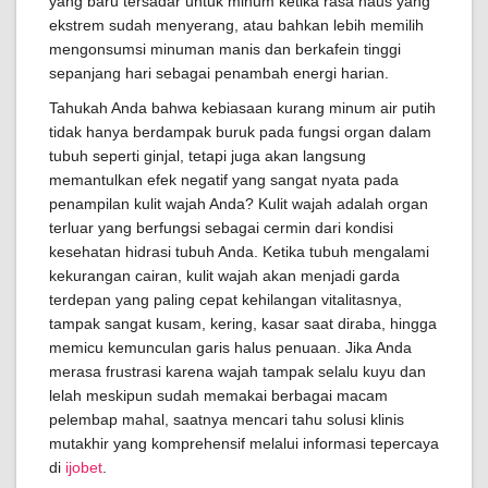
yang baru tersadar untuk minum ketika rasa haus yang
ekstrem sudah menyerang, atau bahkan lebih memilih
mengonsumsi minuman manis dan berkafein tinggi
sepanjang hari sebagai penambah energi harian.
Tahukah Anda bahwa kebiasaan kurang minum air putih
tidak hanya berdampak buruk pada fungsi organ dalam
tubuh seperti ginjal, tetapi juga akan langsung
memantulkan efek negatif yang sangat nyata pada
penampilan kulit wajah Anda? Kulit wajah adalah organ
terluar yang berfungsi sebagai cermin dari kondisi
kesehatan hidrasi tubuh Anda. Ketika tubuh mengalami
kekurangan cairan, kulit wajah akan menjadi garda
terdepan yang paling cepat kehilangan vitalitasnya,
tampak sangat kusam, kering, kasar saat diraba, hingga
memicu kemunculan garis halus penuaan. Jika Anda
merasa frustrasi karena wajah tampak selalu kuyu dan
lelah meskipun sudah memakai berbagai macam
pelembap mahal, saatnya mencari tahu solusi klinis
mutakhir yang komprehensif melalui informasi tepercaya
di
ijobet
.