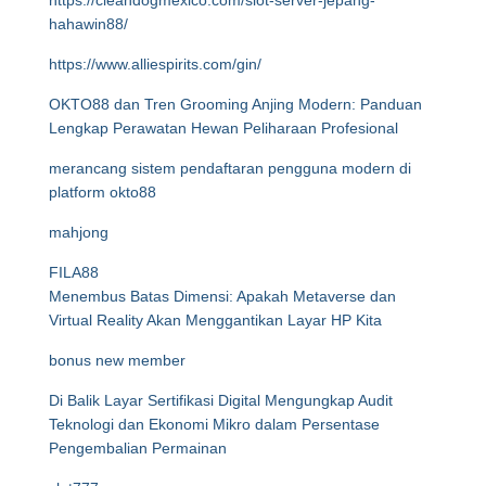
https://cleandogmexico.com/slot-server-jepang-
hahawin88/
https://www.alliespirits.com/gin/
OKTO88 dan Tren Grooming Anjing Modern: Panduan
Lengkap Perawatan Hewan Peliharaan Profesional
merancang sistem pendaftaran pengguna modern di
platform okto88
mahjong
FILA88
Menembus Batas Dimensi: Apakah Metaverse dan
Virtual Reality Akan Menggantikan Layar HP Kita
bonus new member
Di Balik Layar Sertifikasi Digital Mengungkap Audit
Teknologi dan Ekonomi Mikro dalam Persentase
Pengembalian Permainan