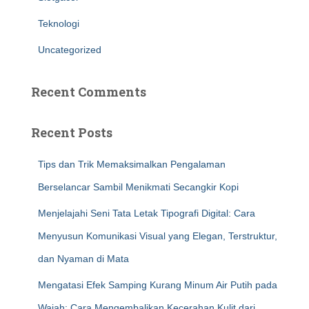
Teknologi
Uncategorized
Recent Comments
Recent Posts
Tips dan Trik Memaksimalkan Pengalaman
Berselancar Sambil Menikmati Secangkir Kopi
Menjelajahi Seni Tata Letak Tipografi Digital: Cara
Menyusun Komunikasi Visual yang Elegan, Terstruktur,
dan Nyaman di Mata
Mengatasi Efek Samping Kurang Minum Air Putih pada
Wajah: Cara Mengembalikan Kecerahan Kulit dari