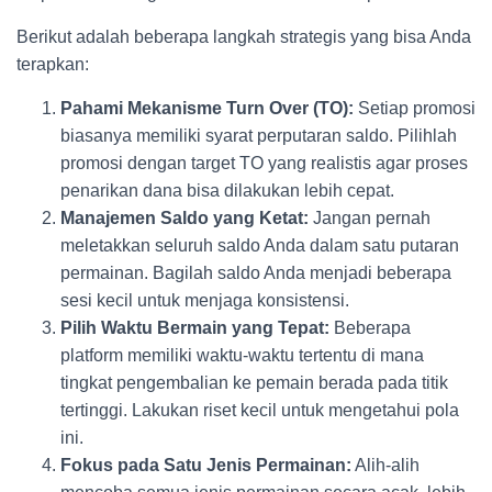
Berikut adalah beberapa langkah strategis yang bisa Anda
terapkan:
Pahami Mekanisme Turn Over (TO):
Setiap promosi
biasanya memiliki syarat perputaran saldo. Pilihlah
promosi dengan target TO yang realistis agar proses
penarikan dana bisa dilakukan lebih cepat.
Manajemen Saldo yang Ketat:
Jangan pernah
meletakkan seluruh saldo Anda dalam satu putaran
permainan. Bagilah saldo Anda menjadi beberapa
sesi kecil untuk menjaga konsistensi.
Pilih Waktu Bermain yang Tepat:
Beberapa
platform memiliki waktu-waktu tertentu di mana
tingkat pengembalian ke pemain berada pada titik
tertinggi. Lakukan riset kecil untuk mengetahui pola
ini.
Fokus pada Satu Jenis Permainan:
Alih-alih