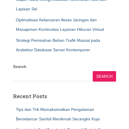
Lapisan Sel
Optimalisasi Kelancaran Akses Jaringan dan
Manajemen Kontinuitas Layanan Hiburan Virtual
Strategi Pemisahan Beban Trafik Massal pada
Arsitektur Database Server Kontemporer
Search
SEARCH
Recent Posts
Tips dan Trik Memaksimalkan Pengalaman
Berselancar Sambil Menikmati Secangkir Kopi