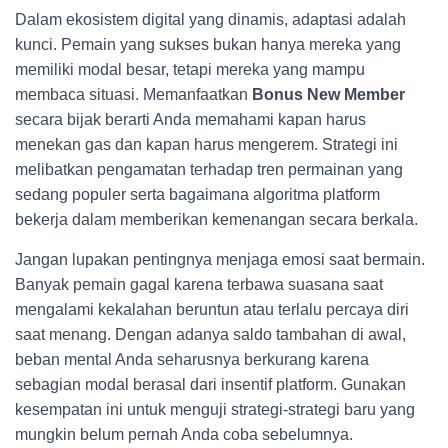
Dalam ekosistem digital yang dinamis, adaptasi adalah
kunci. Pemain yang sukses bukan hanya mereka yang
memiliki modal besar, tetapi mereka yang mampu
membaca situasi. Memanfaatkan
Bonus New Member
secara bijak berarti Anda memahami kapan harus
menekan gas dan kapan harus mengerem. Strategi ini
melibatkan pengamatan terhadap tren permainan yang
sedang populer serta bagaimana algoritma platform
bekerja dalam memberikan kemenangan secara berkala.
Jangan lupakan pentingnya menjaga emosi saat bermain.
Banyak pemain gagal karena terbawa suasana saat
mengalami kekalahan beruntun atau terlalu percaya diri
saat menang. Dengan adanya saldo tambahan di awal,
beban mental Anda seharusnya berkurang karena
sebagian modal berasal dari insentif platform. Gunakan
kesempatan ini untuk menguji strategi-strategi baru yang
mungkin belum pernah Anda coba sebelumnya.