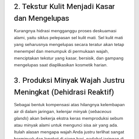
2. Tekstur Kulit Menjadi Kasar
dan Mengelupas
Kurangnya hidrasi mengganggu proses deskuamasi
alami, yaitu siklus pelepasan sel kulit mati. Sel kulit mati
yang seharusnya mengelupas secara teratur akan tetap
menempel dan menumpuk di permukaan wajah,
menciptakan tekstur yang kasar, bersisik, dan gampang
mengelupas saat diaplikasikan kosmetik harian.
3. Produksi Minyak Wajah Justru
Meningkat (Dehidrasi Reaktif)
Sebagai bentuk kompensasi atas hilangnya kelembapan
air di dalam jaringan, kelenjar minyak (
sebaceous
glands
) akan bekerja ekstra keras memproduksi sebum
atau minyak alami untuk mengunci sisa air yang ada.
Itulah alasan mengapa wajah Anda justru terlihat sangat
berminyak dan lengket di siang hari, padahal jaringan di