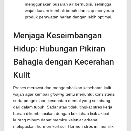
menggunakan pusaran air bernutrisi, sehingga
wajah kusam kembali bersih dan siap menyerap
produk perawatan harian dengan lebih optimal.
Menjaga Keseimbangan
Hidup: Hubungan Pikiran
Bahagia dengan Kecerahan
Kulit
Proses merawat dan mengembalikan kesehatan kulit
wajah agar kembali
glowing
tentu menuntut konsistensi
serta pengelolaan kesehatan mental yang seimbang
dari dalam tubuh. Sadar atau tidak, tingkat stres kerja
harian dikombinasikan dengan kelelahan fisik akibat
kurang minum dapat memicu kelenjar adrenal
melepaskan hormon kortisol. Hormon stres ini memiliki