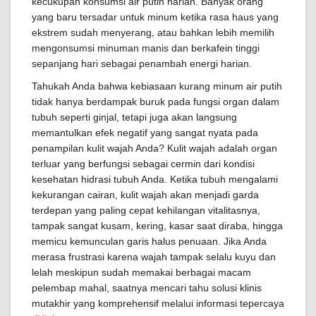
kecukupan konsumsi air putih harian. Banyak orang
yang baru tersadar untuk minum ketika rasa haus yang
ekstrem sudah menyerang, atau bahkan lebih memilih
mengonsumsi minuman manis dan berkafein tinggi
sepanjang hari sebagai penambah energi harian.
Tahukah Anda bahwa kebiasaan kurang minum air putih
tidak hanya berdampak buruk pada fungsi organ dalam
tubuh seperti ginjal, tetapi juga akan langsung
memantulkan efek negatif yang sangat nyata pada
penampilan kulit wajah Anda? Kulit wajah adalah organ
terluar yang berfungsi sebagai cermin dari kondisi
kesehatan hidrasi tubuh Anda. Ketika tubuh mengalami
kekurangan cairan, kulit wajah akan menjadi garda
terdepan yang paling cepat kehilangan vitalitasnya,
tampak sangat kusam, kering, kasar saat diraba, hingga
memicu kemunculan garis halus penuaan. Jika Anda
merasa frustrasi karena wajah tampak selalu kuyu dan
lelah meskipun sudah memakai berbagai macam
pelembap mahal, saatnya mencari tahu solusi klinis
mutakhir yang komprehensif melalui informasi tepercaya