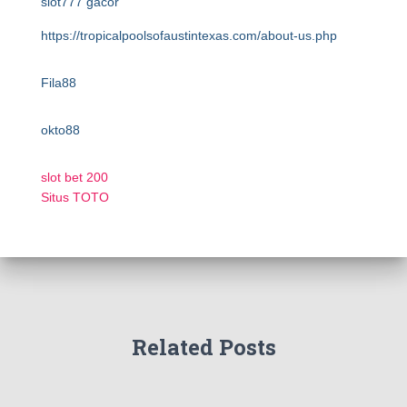
slot777 gacor
https://tropicalpoolsofaustintexas.com/about-us.php
Fila88
okto88
slot bet 200
Situs TOTO
Related Posts