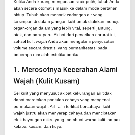
Ketika Anda kurang mengonsumsi air putih, tubuh Anda
akan secara otomatis masuk ke dalam mode bertahan
hidup. Tubuh akan menarik cadangan air yang
tersimpan di dalam jaringan kulit untuk dialirkan menuju
organ-organ dalam yang lebih vital, seperti jantung,
otak, dan paru-paru. Akibat dari penarikan darurat ini,
sel-sel kulit wajah Anda akan mengalami penyusutan
volume secara drastis, yang bermanifestasi pada
beberapa masalah estetika berikut:
1. Merosotnya Kecerahan Alami
Wajah (Kulit Kusam)
Sel kulit yang menyusut akibat kekurangan air tidak
dapat meratakan pantulan cahaya yang mengenai
permukaan wajah. Alih-alih terlihat bercahaya, kulit
wajah justru akan menyerap cahaya dan menciptakan
efek bayangan mikro yang membuat warna kulit tampak
kelabu, kusam, dan kuyu.