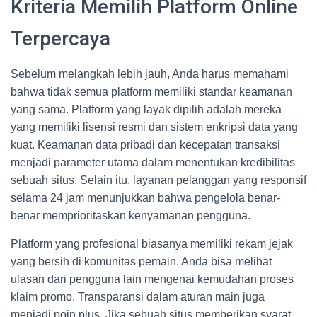
Kriteria Memilih Platform Online
Terpercaya
Sebelum melangkah lebih jauh, Anda harus memahami
bahwa tidak semua platform memiliki standar keamanan
yang sama. Platform yang layak dipilih adalah mereka
yang memiliki lisensi resmi dan sistem enkripsi data yang
kuat. Keamanan data pribadi dan kecepatan transaksi
menjadi parameter utama dalam menentukan kredibilitas
sebuah situs. Selain itu, layanan pelanggan yang responsif
selama 24 jam menunjukkan bahwa pengelola benar-
benar memprioritaskan kenyamanan pengguna.
Platform yang profesional biasanya memiliki rekam jejak
yang bersih di komunitas pemain. Anda bisa melihat
ulasan dari pengguna lain mengenai kemudahan proses
klaim promo. Transparansi dalam aturan main juga
menjadi poin plus. Jika sebuah situs memberikan syarat