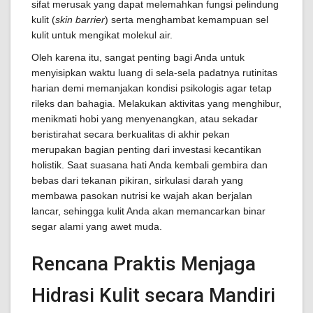
sifat merusak yang dapat melemahkan fungsi pelindung
kulit (
skin barrier
) serta menghambat kemampuan sel
kulit untuk mengikat molekul air.
Oleh karena itu, sangat penting bagi Anda untuk
menyisipkan waktu luang di sela-sela padatnya rutinitas
harian demi memanjakan kondisi psikologis agar tetap
rileks dan bahagia. Melakukan aktivitas yang menghibur,
menikmati hobi yang menyenangkan, atau sekadar
beristirahat secara berkualitas di akhir pekan
merupakan bagian penting dari investasi kecantikan
holistik. Saat suasana hati Anda kembali gembira dan
bebas dari tekanan pikiran, sirkulasi darah yang
membawa pasokan nutrisi ke wajah akan berjalan
lancar, sehingga kulit Anda akan memancarkan binar
segar alami yang awet muda.
Rencana Praktis Menjaga
Hidrasi Kulit secara Mandiri