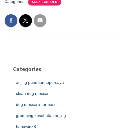
Categories:
UNCATEGORIZED
Categories
anjing panduan tepercaya
clean dog mexico
dog mexico informasi
grooming kesehatan anjing
hahawin88