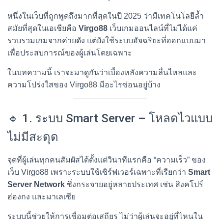
หนึ่งในเว็บที่ถูกพูดถึงมากที่สุดในปี 2025 ว่ามีเทคโนโลยีล้ำ
สมัยที่สุดในเอเชียคือ
Virgo88
เว็บเกมออนไลน์ที่ไม่ได้แค่
รวบรวมเกมจากค่ายดัง แต่ยังใช้ระบบอัจฉริยะที่ออกแบบมา
เพื่อประสบการณ์ของผู้เล่นโดยเฉพาะ
ในบทความนี้ เราจะมาดูกันว่าเบื้องหลังความลื่นไหลและ
ความโปร่งใสของ Virgo88 มีอะไรซ่อนอยู่บ้าง
🔹 1. ระบบ Smart Server – โหลดไวแบบ
ไม่มีสะดุด
จุดที่ผู้เล่นทุกคนสัมผัสได้ตั้งแต่วินาทีแรกคือ “ความเร็ว” ของ
เว็บ Virgo88 เพราะระบบใช้เซิร์ฟเวอร์เฉพาะที่เรียกว่า
Smart
Server Network
ซึ่งกระจายอยู่หลายประเทศ เช่น สิงคโปร์
ฮ่องกง และมาเลเซีย
ระบบนี้ช่วยให้การเชื่อมต่อเสถียร ไม่ว่าผู้เล่นจะอยู่ที่ไหนใน