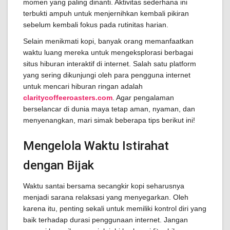
momen yang paling dinanti. Aktivitas sederhana ini
terbukti ampuh untuk menjernihkan kembali pikiran
sebelum kembali fokus pada rutinitas harian.
Selain menikmati kopi, banyak orang memanfaatkan
waktu luang mereka untuk mengeksplorasi berbagai
situs hiburan interaktif di internet. Salah satu platform
yang sering dikunjungi oleh para pengguna internet
untuk mencari hiburan ringan adalah
claritycoffeeroasters.com
. Agar pengalaman
berselancar di dunia maya tetap aman, nyaman, dan
menyenangkan, mari simak beberapa tips berikut ini!
Mengelola Waktu Istirahat
dengan Bijak
Waktu santai bersama secangkir kopi seharusnya
menjadi sarana relaksasi yang menyegarkan. Oleh
karena itu, penting sekali untuk memiliki kontrol diri yang
baik terhadap durasi penggunaan internet. Jangan