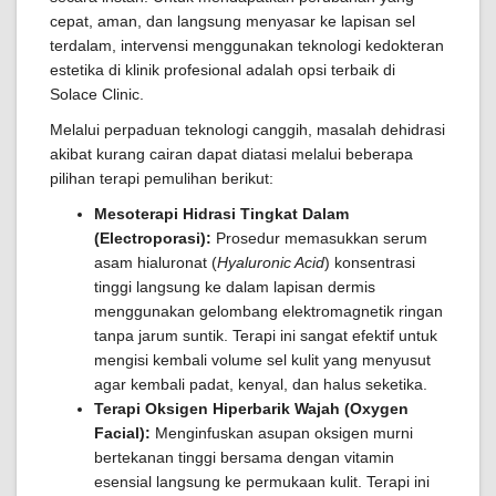
cepat, aman, dan langsung menyasar ke lapisan sel
terdalam, intervensi menggunakan teknologi kedokteran
estetika di klinik profesional adalah opsi terbaik di
Solace Clinic.
Melalui perpaduan teknologi canggih, masalah dehidrasi
akibat kurang cairan dapat diatasi melalui beberapa
pilihan terapi pemulihan berikut:
Mesoterapi Hidrasi Tingkat Dalam
(Electroporasi):
Prosedur memasukkan serum
asam hialuronat (
Hyaluronic Acid
) konsentrasi
tinggi langsung ke dalam lapisan dermis
menggunakan gelombang elektromagnetik ringan
tanpa jarum suntik. Terapi ini sangat efektif untuk
mengisi kembali volume sel kulit yang menyusut
agar kembali padat, kenyal, dan halus seketika.
Terapi Oksigen Hiperbarik Wajah (Oxygen
Facial):
Menginfuskan asupan oksigen murni
bertekanan tinggi bersama dengan vitamin
esensial langsung ke permukaan kulit. Terapi ini