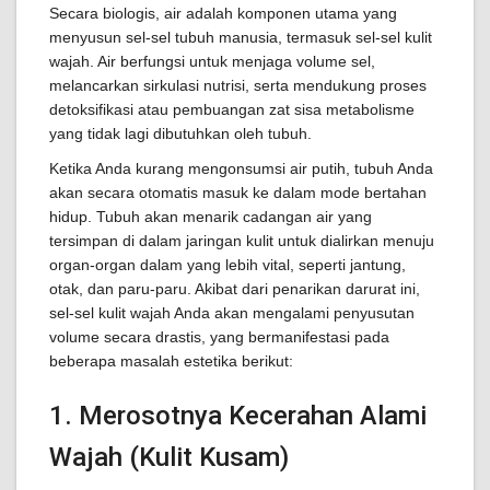
Secara biologis, air adalah komponen utama yang
menyusun sel-sel tubuh manusia, termasuk sel-sel kulit
wajah. Air berfungsi untuk menjaga volume sel,
melancarkan sirkulasi nutrisi, serta mendukung proses
detoksifikasi atau pembuangan zat sisa metabolisme
yang tidak lagi dibutuhkan oleh tubuh.
Ketika Anda kurang mengonsumsi air putih, tubuh Anda
akan secara otomatis masuk ke dalam mode bertahan
hidup. Tubuh akan menarik cadangan air yang
tersimpan di dalam jaringan kulit untuk dialirkan menuju
organ-organ dalam yang lebih vital, seperti jantung,
otak, dan paru-paru. Akibat dari penarikan darurat ini,
sel-sel kulit wajah Anda akan mengalami penyusutan
volume secara drastis, yang bermanifestasi pada
beberapa masalah estetika berikut:
1. Merosotnya Kecerahan Alami
Wajah (Kulit Kusam)