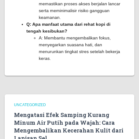
memastikan proses akses berjalan lancar
serta meminimalisir risiko gangguan
keamanan.
Q: Apa manfaat utama dari rehat kopi di
tengah kesibukan?
A: Membantu mengembalikan fokus,
menyegarkan suasana hati, dan
menurunkan tingkat stres setelah bekerja
keras.
UNCATEGORIZED
Mengatasi Efek Samping Kurang
Minum Air Putih pada Wajah: Cara
Mengembalikan Kecerahan Kulit dari
Lapisan Sel