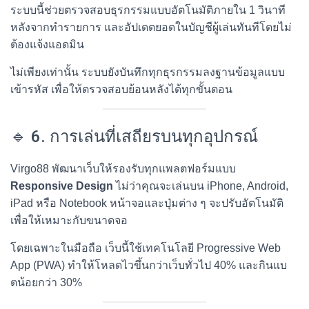
ระบบนี้ช่วยตรวจสอบธุรกรรมแบบอัตโนมัติภายใน 1 วินาที
หลังจากทำรายการ และอัปเดตยอดในบัญชีผู้เล่นทันทีโดยไม่
ต้องแจ้งแอดมิน
ไม่เพียงเท่านั้น ระบบยังบันทึกทุกธุรกรรมลงฐานข้อมูลแบบ
เข้ารหัส เพื่อให้ตรวจสอบย้อนหลังได้ทุกขั้นตอน
🔹 6. การเล่นที่เสถียรบนทุกอุปกรณ์
Virgo88 พัฒนาเว็บให้รองรับทุกแพลตฟอร์มแบบ
Responsive Design
ไม่ว่าคุณจะเล่นบน iPhone, Android,
iPad หรือ Notebook หน้าจอและปุ่มต่าง ๆ จะปรับอัตโนมัติ
เพื่อให้เหมาะกับขนาดจอ
โดยเฉพาะในมือถือ เว็บนี้ใช้เทคโนโลยี Progressive Web
App (PWA) ทำให้โหลดไวขึ้นกว่าเว็บทั่วไป 40% และกินแบ
ตน้อยกว่า 30%