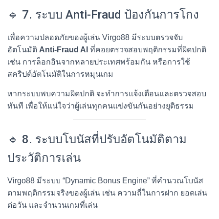
🔹 7. ระบบ Anti-Fraud ป้องกันการโกง
เพื่อความปลอดภัยของผู้เล่น Virgo88 มีระบบตรวจจับ
อัตโนมัติ
Anti-Fraud AI
ที่คอยตรวจสอบพฤติกรรมที่ผิดปกติ
เช่น การล็อกอินจากหลายประเทศพร้อมกัน หรือการใช้
สคริปต์อัตโนมัติในการหมุนเกม
หากระบบพบความผิดปกติ จะทำการแจ้งเตือนและตรวจสอบ
ทันที เพื่อให้แน่ใจว่าผู้เล่นทุกคนแข่งขันกันอย่างยุติธรรม
🔹 8. ระบบโบนัสที่ปรับอัตโนมัติตาม
ประวัติการเล่น
Virgo88 มีระบบ “Dynamic Bonus Engine” ที่คำนวณโบนัส
ตามพฤติกรรมจริงของผู้เล่น เช่น ความถี่ในการฝาก ยอดเล่น
ต่อวัน และจำนวนเกมที่เล่น