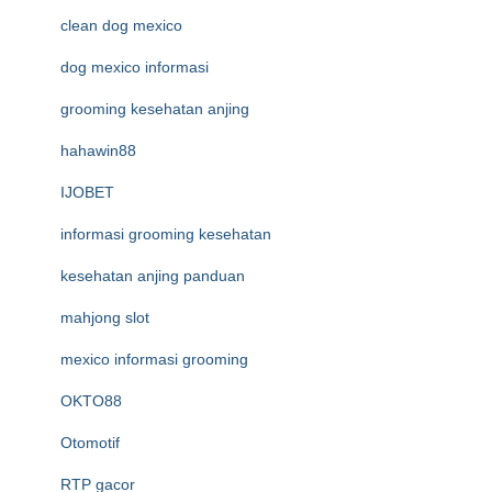
clean dog mexico
dog mexico informasi
grooming kesehatan anjing
hahawin88
IJOBET
informasi grooming kesehatan
kesehatan anjing panduan
mahjong slot
mexico informasi grooming
OKTO88
Otomotif
RTP gacor