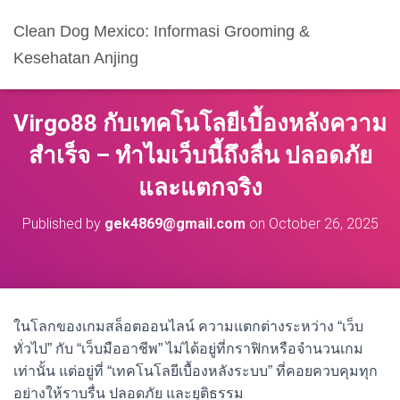
Clean Dog Mexico: Informasi Grooming &
Kesehatan Anjing
Virgo88 กับเทคโนโลยีเบื้องหลังความ
สำเร็จ – ทำไมเว็บนี้ถึงลื่น ปลอดภัย
และแตกจริง
Published by
gek4869@gmail.com
on
October 26, 2025
ในโลกของเกมสล็อตออนไลน์ ความแตกต่างระหว่าง “เว็บ
ทั่วไป” กับ “เว็บมืออาชีพ” ไม่ได้อยู่ที่กราฟิกหรือจำนวนเกม
เท่านั้น แต่อยู่ที่ “เทคโนโลยีเบื้องหลังระบบ” ที่คอยควบคุมทุก
อย่างให้ราบรื่น ปลอดภัย และยุติธรรม