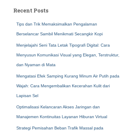
Recent Posts
Tips dan Trik Memaksimalkan Pengalaman
Berselancar Sambil Menikmati Secangkir Kopi
Menjelajahi Seni Tata Letak Tipografi Digital: Cara
Menyusun Komunikasi Visual yang Elegan, Terstruktur,
dan Nyaman di Mata
Mengatasi Efek Samping Kurang Minum Air Putih pada
Wajah: Cara Mengembalikan Kecerahan Kulit dari
Lapisan Sel
Optimalisasi Kelancaran Akses Jaringan dan
Manajemen Kontinuitas Layanan Hiburan Virtual
Strategi Pemisahan Beban Trafik Massal pada