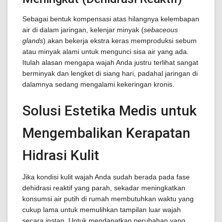
Sebagai bentuk kompensasi atas hilangnya kelembapan
air di dalam jaringan, kelenjar minyak (
sebaceous
glands
) akan bekerja ekstra keras memproduksi sebum
atau minyak alami untuk mengunci sisa air yang ada.
Itulah alasan mengapa wajah Anda justru terlihat sangat
berminyak dan lengket di siang hari, padahal jaringan di
dalamnya sedang mengalami kekeringan kronis.
Solusi Estetika Medis untuk
Mengembalikan Kerapatan
Hidrasi Kulit
Jika kondisi kulit wajah Anda sudah berada pada fase
dehidrasi reaktif yang parah, sekadar meningkatkan
konsumsi air putih di rumah membutuhkan waktu yang
cukup lama untuk memulihkan tampilan luar wajah
secara instan. Untuk mendapatkan perubahan yang